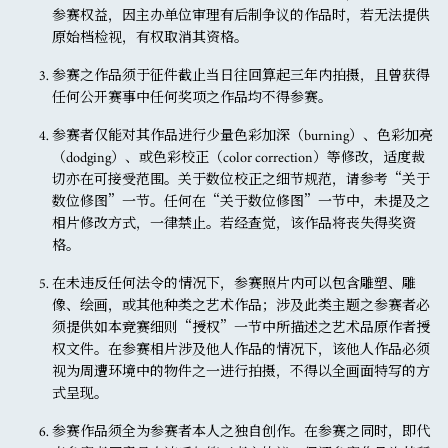
参赛权益，因主办单位审理有后制争议的作品时，若无法提供
原始档检视，有权取消其资格。
参赛之作品须于征件截止当日往回算起三年内拍摄，且曾获得
任何公开赛事中任何奖项之作品均不得参赛。
参赛者仅能对其作品进行少量色彩加深（burning）、色彩加亮
（dodging）、或色彩校正（color correction）等修改，适度裁
切亦在可接受范围。关于数位校正之细节规范，请参考“关于
数位修图”一节。任何在“关于数位修图”一节中，未提及之
相片修改方式，一律禁止。若经查觉，该作品将丧失得奖资
格。
在未违反任何法令的情况下，参赛照片内可以包含雕塑、雕
像、绘画，或其他种类之艺术作品；涉及此类主题之参赛者必
须提供如本竞赛细则“授权”一节中所描述之艺术品原作者授
权文件。在参赛相片涉及他人作品的情况下，该他人作品必须
视为周遭环境中的物件之一进行拍摄，不得以全画面特写的方
式呈现。
参赛作品须全为参赛者本人之独自创作。在参赛之同时，即代