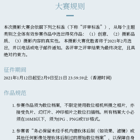
定购买或于何时购买任何住宅物业。卖方建议准买方参阅有关售
大赛规则
楼说明书，以了解发展项目或期数的资料。详情请参阅售楼说明
书。(注：售楼说明书于本广告的最后更新日期时尚未提供予公
众领取。)本广告由卖方发布。截至本广告的最后更新日期为
止，期数的预售楼花同意书尚待批出。
本次摄影大赛会依据下列之标准（下称“评审标准”），从每个主题
类别之全体有效参赛作品中选出得奖作品：（1）创意、（2）摄影品
最後更新日期: 2020年6月11日
质、（3）摄影内容的真实性。 本摄影大赛优胜者将于2021年2月选
出，并以电话或电子邮件通知。各评审之评审结果为最终决定，且具
绝对约束力。
征件期间
2021年1月12日起至2月9日至21日 23:59:59止（香港时间)
作品规范
参赛作品须为数位档案，不限定使用数位相机所摄之相片，亦
接受负片、幻灯片、冲印相片之数位扫描档。所有档案大小必
须在10MB以下，须为JPG﹑PNG或TIF格式。
参赛者“务必保留未经手机内建软体后制（如效果、滤镜）或
其他任何影像处理软体后制过的原始数位档案”，以保障自身