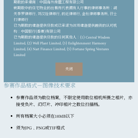
相片上载
期数的承建商︰中国海外房屋工程有限公司
就期数中的住宅物业的出售而代表拥有人行事的律师事务所︰胡
关李罗律师行, 刘汉铨律师行, 的近律师行, 金杜律师事务所, 孖士
征件截止当日（21/02/2021），参赛者必需为16岁或以上。
打律师行
已为期数的建造提供贷款或已承诺为该项建造提供融资的认可机
所有参加者必须确保作品质素符合大赛规则之标准。上载作品
构︰中国银行(香港)有限公司
前，请先阅读大赛规则。
已为期数的建造提供贷款的任何其他人︰(1) Central Wisdom
Limited, (2) Well Plant Limited, (3) Enlightenment Harmony
成功递交作品的参赛者将获得确认电邮以作通知。
Limited, (4) Nart Finance Limited, (5) Fortune Spring Ventures
Limited
每位参加者提交作品次数不限，唯每张照片只可提交一次，重
尽卖方所知的期数的预计关键日期︰24/5/2023
覆递交将会被自动取消参加资格。每位参加者最多只可获得一
（“关键日期”指批地文件的条件就期数而获符合的日期。预计
关闭
个奖项。
关键日期是受到买卖合约所允许的任何延期所规限的。）
本广告及其内容仅供参考，并不构成亦不得诠释成作出任何不论
参赛作品格式－图像技术要求
明示或隐含之合约条款、要约、陈述、承诺或保证（不论是否有
关景观）。卖方保留权利不时改动发展项目或期数或其任何部分
参赛作品须为数位档案，不限定使用数位相机所摄之相片，亦
之建筑图则及其他图则、设计、装置、装修物料及设备等。装
接受负片、幻灯片、冲印相片之数位扫描档。
置、装修物料及设备之提供以卖买合约条款作准。发展项目或期
数设计以相关政府部门最后批准者作准。发展项目或期数及其周
所有档案大小必须在10MB以下
边地区日后可能出现改变。住宅物业市场情况不时变化，准买方
应衡量其财务情况及负担能力及所有相关因素方作出决定购买或
须为JPG﹑PNG或TIF格式
于何时购买任何住宅物业，于任何情况或时间，准买方绝不应以
本广告/宣传资料之任何内容、资料或概念作依据或受其影响决