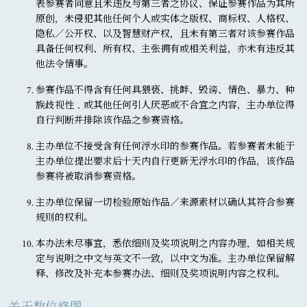
表参赛者同意且未违反与第三者之协议、保证参赛作品为其所
原创，未侵犯其他任何个人或实体之版权、商标权、人格权、
隐私／公开权、以及智慧财产权，且未有第三者对该参赛作品
具备任何权利、所有权、主张拥有或相关利益，亦未有违反其
他法令情事。
参赛作品不得含有任何具猥亵、挑衅、毁谤、情色、暴力、种
族歧视性﹑或其他任何引人厌恶或不合宜之内容，主办单位得
自行判断并排除该作品之参赛资格。
主办单位不接受含有任何浮水印的参赛作品。若参赛者未能于
主办单位提出要求后十天内自行更新无浮水印的作品，该作品
参赛将被取消参赛资格。
主办单位保留一切检验原始作品／来源素材以确认其符合参赛
规则的权利。
本办法未尽事宜，悉依细则及奖项说明之内容办理，如相关规
定与说明之中文与英文不一致，以中文为准。主办单位保留解
释、修改及补充本参赛办法、细则及奖项说明内容之权利。