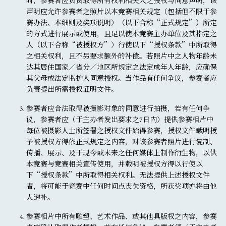
时，参赛者应负责取得所有权利相关人之授权与同意声明，该
声明应允许参赛者之照片以本竞赛相关规定（包括但不限于参
赛办法、本细则及奖项说明）（以下合称“正式规定”）所定
的方式进行展示或使用，且足以使本竞赛主办单位及其指定之
人（以下合称“被授权方”）行使以下“授权条款”中所取得
之相关权利，且不另要求额外的补偿。若照片中之人物年龄未
达其居住国家／省分／地区所规定之法定成年人年龄，应确保
其父母或法定监护人同意授权。当作品有任何争议，参赛者应
负责提出所需授权证明文件。
参赛者应合法取得被摄影对象的同意进行拍摄，若有任何争
议，参赛者应（于主办者发出要求之7日内）提供参赛相片中
每位被摄影人士所签署之授权文件始得参赛，授权文件载明授
予被授权方得依正式规定之内容，对该参赛者照片进行复制、
传播、展示、及于现今或未来之任何媒体上制作衍生物，以供
本竞赛与竞赛相关宣传使用，并载明被授权方得以行使以
下“授权条款”中所取得相关权利。无法提供上述授权文件
者，将可能于竞赛中任何时间点丧失资格，所获奖项亦将由他
人递补。
参赛相片中所有雕塑、艺术作品、或其他具版权之内容，参赛