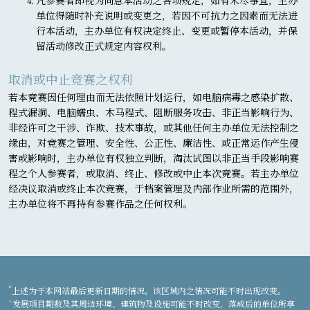
凡参赛者即视为同意本活动之各项规定，如有未尽事宜，主办
单位得随时补充说明或变更之，若因不可抗力之因素而无法进
行本活动，主办单位有权决定终止、变更或暂停本活动，并保
留活动修改正式规定内容权利。
取消或中止竞赛之权利
若本竞赛因任何理由而无法依照计划运行，如电脑病毒之感染扩散、
程式漏洞、电脑蠕虫、木马程式、阻断服务攻击、非正当影响行为、
非经许可之干涉、诈欺、技术事故，或其他任何主办单位无法控制之
缘由，对竞赛之管理、安全性、公正性、廉洁性、或正常运作产生侵
害或影响时，主办单位有权独立判断，淘汰试图以非正当手段影响赛
程之个人参赛者，或取消、终止、修改或中止本次竞赛。若主办单位
经决议取消或终止本次竞赛，于档案管理及内部作业所需的范围外，
主办单位将不再持有参赛作品之任何权利。
*
上述为于本网站最后更新日期的情况。该区域内之情况可能不时出现改变。
^
发展项目期数及其周边环境、建筑物及设施可能不时改变，落成后的单位所享