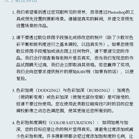
关于数位修图
我们希望看到透过您双眼所见的世界，而非透过Photoshop的工
具或预先设置的摄影场景。请捕捉真实的瞬间，并提交非预先
设置场景的作品。
请不要透过数位修图手段强化或修改您的照片（除了少数对色
彩平衡和锐利度进行之基本调校，以趋真实外）。如果您使用
数位修图手段增加或消去图上任何物件，请不要递交您的作
品。我们会仔细查看每张照片是否真实，而当我们发现您的作
品试图瞒天过海，我们会立即取消其资格。若您赢得了奖项，
我们会向您要求提供照片的原始RAW档（如果有的话），以便
复验。
色彩加亮（DODGING）与色彩加深（BURNING）
：加亮色
（使阴影变亮）或色彩加深（使强光部份变暗）是可接受的，
但请不要过份使用。您在使用此类数位暗房技巧时的目的应是
调校影像之动态色调范围，使其更接近您所看到的。
色彩饱和度调校（COLOR SATURATION）
： 如同加亮与加
深，您的目标应是让你的照片显得真实。请避免过度添加或减
少色彩饱和度。许多摄影师都会犯过度添加饱和度的毛病，让