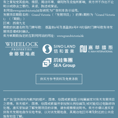
有之景观受其座向、楼层、周边环境、建筑物及设施所影响，卖方并不作出不论
明示或隐含之要约、承诺、陈述或保证。
本网站www.grandvictoria.hk如被视为广告则本告示适用。
发展项目期数名称：Grand Victoria（「发展项目」）的第1期称为「Grand Victoria
I」（「期数」）
区域：西南九龙
期数的街道名称及门牌号数： 荔盈街6号及荔盈街8号# #此临时门牌号数有待发
展项目建成时确认。
卖方就期数指定的互联网网站的网址：www.grandvictoria.hk
供买方参考资料及免责条款
本广告/宣传资料内载列的相片、图像、绘图或素描显示纯属画家对有关发展项目
之想像。有关相片、图像、绘图或素描并非按照比例绘画及/或可能经过电脑修饰
处理。准买家如欲了解发展项目的详情，请参阅售楼说明书。卖方亦建议准买家
到有关发展地盘作实地考察，以对该发展地盘、其周边地区环境及附近的公共设
施有较佳了解。