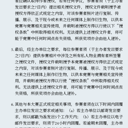
者应确认取得作者授权，若有任何争议，参赛者须（于主办者
发出要求之7日内）提出相关授权文件，授权文件载明授予被
授权方得依正式规定之内容，对该参赛者照片进行复制、传
播、展示、及于现今或未来之任何媒体上制作衍生物，以供本
竞赛与竞赛相关宣传使用，并载明被授权方得以行使以下“授
权条款”中所取得相关权利。无法提供上述授权文件者，将可
能于竞赛中任何时间点丧失资格，所获奖项亦会由他人递补。
最后，经主办单位之要求，每位参赛者须（于主办者发出要求
之7日内）提供参赛相片中涉及之所有私人物业拥有者所签署
之授权文件，授权文件载明授予本竞赛被授权方得依正式规定
之内容，对该参赛者照片进行复制、传播、展示、及于现今或
未来之任何媒体上制作衍生物，以供本竞赛与竞赛相关宣传使
用，并载明被授权方得以行使“授权条款”中所取得相关权
利。无法提供上述授权文件者，将可能于竞赛中任何时间点丧
失资格，所获奖项亦会由他人递补。
其他与本大赛正式规定相关事项，参赛者须在以下时间内回覆
主办单位发出之要求或通知：（a）若主办单位以邮寄发出要
求，则以邮戳为准发出5个工作天内；（b）若主办单位以电子
邮件发出要求，则须于24小时内回覆。若逾期未回覆，主办单