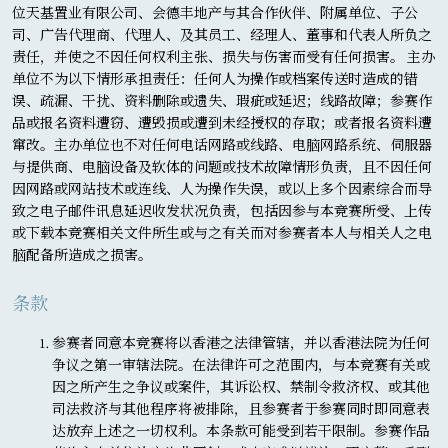
位天基置业有限公司、会德丰地产与其合作伙伴、附属单位、子公
司、广告代理商、代理人、及其员工、经理人、董事和代表人所负之
责任，并使之不因任何权利主张、损失与伤害而受有任何损害。 主办
单位不为以下情形承担责任：任何人为操作或档案传送时造成的错
误、疏漏、干扰、资料删除或遗失、瑕疵或延迟；线路故障；参赛作
品或报名资料遭窃、遭毁损或遭到未经授权的存取；或者报名资料遭
窜改。主办单位也不对任何电话网路或线路、电脑网路系统、伺服器
与提供商、电脑设备及软体的问题或技术故障情形负责，且不因任何
因网路或网站技术或连线、人为操作失误，或以上多个因素综合而导
致之电子邮件讯息延迟收发状况负责，包括因参与本竞赛所受、上传
或下载本竞赛相关文件所生或与之有关而对参赛者本人与相关人之电
脑配备所造成之损害。
条款
参赛者同意本竞赛将以香港之法律管辖，并以香港法院为任何
争议之第一审辖法院。在法律许可之范围内，与本竞赛有关或
因之所产生之争议或案件，其诉讼权、禁制令救济权、或其他
司法救济与其他程序将被排除，且参赛者于参赛同时即同意表
达放弃上述之一切权利。本条款可能受到若干限制。参赛作品