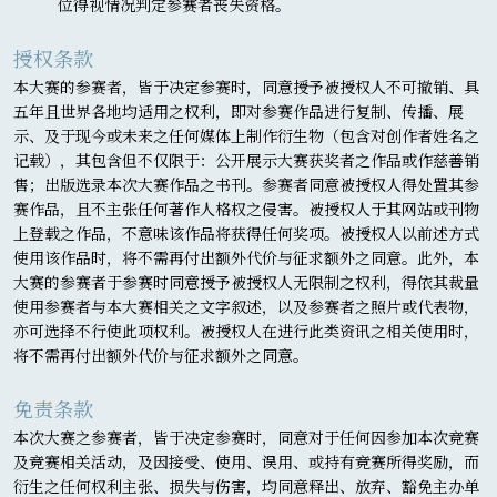
位得视情况判定参赛者丧失资格。
授权条款
本大赛的参赛者，皆于决定参赛时，同意授予被授权人不可撤销、具
五年且世界各地均适用之权利，即对参赛作品进行复制、传播、展
示、及于现今或未来之任何媒体上制作衍生物（包含对创作者姓名之
记载），其包含但不仅限于：公开展示大赛获奖者之作品或作慈善销
售；出版选录本次大赛作品之书刊。参赛者同意被授权人得处置其参
赛作品，且不主张任何著作人格权之侵害。被授权人于其网站或刊物
上登载之作品，不意味该作品将获得任何奖项。被授权人以前述方式
使用该作品时，将不需再付出额外代价与征求额外之同意。此外，本
大赛的参赛者于参赛时同意授予被授权人无限制之权利，得依其裁量
使用参赛者与本大赛相关之文字叙述，以及参赛者之照片或代表物，
亦可选择不行使此项权利。被授权人在进行此类资讯之相关使用时，
将不需再付出额外代价与征求额外之同意。
免责条款
本次大赛之参赛者，皆于决定参赛时，同意对于任何因参加本次竞赛
及竞赛相关活动，及因接受、使用、误用、或持有竞赛所得奖励，而
衍生之任何权利主张、损失与伤害，均同意释出、放弃、豁免主办单