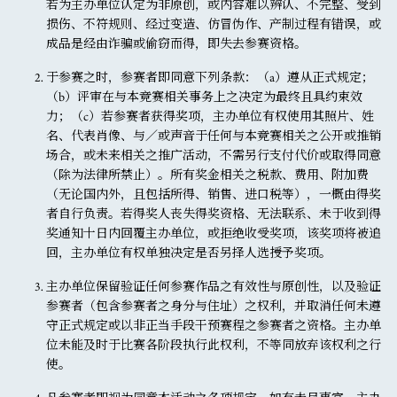
若为主办单位认定为非原创，或内容难以辨认、不完整、受到
损伤、不符规则、经过变造、仿冒伪作、产制过程有错误，或
成品是经由诈骗或偷窃而得，即失去参赛资格。
于参赛之时，参赛者即同意下列条款：（a）遵从正式规定；
（b）评审在与本竞赛相关事务上之决定为最终且具约束效
力；（c）若参赛者获得奖项，主办单位有权使用其照片、姓
名、代表肖像、与／或声音于任何与本竞赛相关之公开或推销
场合，或未来相关之推广活动，不需另行支付代价或取得同意
（除为法律所禁止）。所有奖金相关之税款、费用、附加费
（无论国内外，且包括所得、销售、进口税等），一概由得奖
者自行负责。若得奖人丧失得奖资格、无法联系、未于收到得
奖通知十日内回覆主办单位，或拒绝收受奖项，该奖项将被追
回，主办单位有权单独决定是否另择人选授予奖项。
主办单位保留验证任何参赛作品之有效性与原创性，以及验证
参赛者（包含参赛者之身分与住址）之权利，并取消任何未遵
守正式规定或以非正当手段干预赛程之参赛者之资格。主办单
位未能及时于比赛各阶段执行此权利，不等同放弃该权利之行
使。