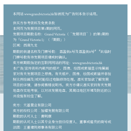
本网站 www.grandvictoria.hk如被视为广告则本告示适用。
繁
簡
EN
供买方参考资料及免责条款
本网页为发展项目第1期的网页。
发展项目期数名称：Grand Victoria（“发展项目”）的第1期称
为「Grand Victoria I」（「期数」）
区域：西南九龙
#
#
期数的街道名称及门牌号数： 荔盈街6号及荔盈街8号
此临时
门牌号数有待发展项目建成时确认。
卖方就期数指定的互联网网站的网址：www.grandvictoria.hk
本广告/宣传资料内载列的相片、图像、绘图或素描显示纯属画
家对有关发展项目之想像。有关相片、图像、绘图或素描并非按
照比例绘画及/或可能经过电脑修饰处理。准买家如欲了解发展
项目的详情，请参阅售楼说明书。卖方亦建议准买家到有关发展
地盘作实地考察，以对该发展地盘、其周边地区环境及附近的公
共设施有较佳了解。
卖方：天基置业有限公司
卖方的控权公司︰加耀发展有限公司
作品提交
期数的认可人士︰黄明康
期数的认可人士以其专业身分担任经营人、董事或雇员的商号或
法团：王董建筑师事务有限公司